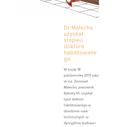
Dr Malecha
uzyskał
stopień
doktora
habilitowane
go
W środę 18
października 2017 roku
dr inż. Ziemowit
Malecha, pracownik
Katedry K1, uzyskał
tytuł doktora
habilitowanego w
dziedzinie nauk
technicznych, w
dyscyplinie budowa i